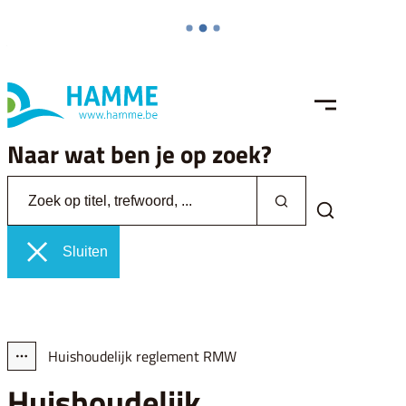
Naar inhoud
Hamme
MENU
Naar wat ben je op zoek?
Zoek op titel, trefwoord, ...
Zoeken
Zoek tonen /
Sluiten
Huishoudelijk reglement RMW
Toon alle broodkruimel items
Huishoudelijk