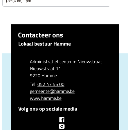
289,4 Kb
pdf
Contacteer ons
Lokaal bestuur Hamme
Adres
Administratief centrum Nieuwstraat
Nieuwstraat 11
,
9220
Hamme
052 47 55 00
E-mail
gemeente
@
hamme.be
Website
www.hamme.be
Volg ons op sociale media
Facebook
Lokaal bestuur Hamme
Instagram
Lokaal bestuur Hamme