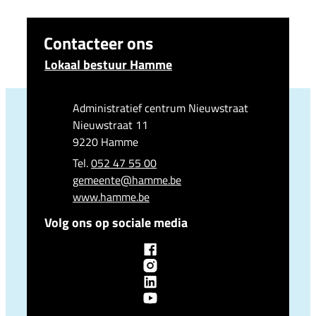
Contacteer ons
Lokaal bestuur Hamme
Adres
Administratief centrum Nieuwstraat
Nieuwstraat 11
,
9220
Hamme
052 47 55 00
E-mail
gemeente
@
hamme.be
Website
www.hamme.be
Volg ons op sociale media
Facebook
Lokaal bestuur Hamme
Instagram
Lokaal bestuur Hamme
LinkedIn
Lokaal bestuur Hamme
YouTube
Lokaal bestuur Hamme