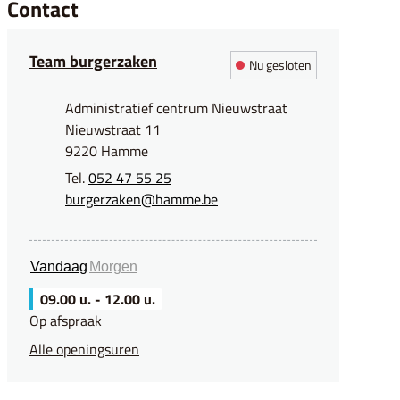
Contact
Team burgerzaken
Nu gesloten
Adres
Administratief centrum Nieuwstraat
Nieuwstraat 11
,
9220
Hamme
052 47 55 25
E-mail
burgerzaken
@
hamme.be
Vandaag
Morgen
09.00 u.
-
12.00 u.
Op afspraak
Team burgerzaken
Alle openingsuren