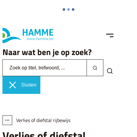
Naar inhoud
Hamme
MENU
Naar wat ben je op zoek?
Zoek op titel, trefwoord, ...
Zoeken
Zoek tonen /
Sluiten
Verlies of diefstal rijbewijs
Toon alle broodkruimel items
Verlies of diefstal