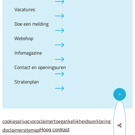
Vacatures
Doe een melding
Webshop
Infomagazine
Contact en openingsuren
Stratenplan
Naar to
cookies
privacy
proclaimer
toegankelijkheidsverklaring
Deel d
disclaimer
sitemap
Hoog contrast