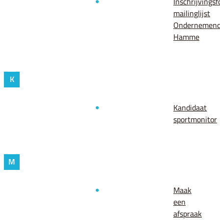
Inschrijvingsf
mailinglijst
Ondernemen
Hamme
K
Kandidaat
sportmonitor
M
Maak
een
afspraak