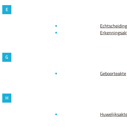
E
Echtscheidin
Erkenningsak
G
Geboorteakte
H
Huwelijksakt