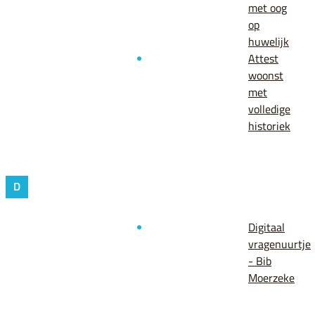
met oog
op
huwelijk
Attest
woonst
met
volledige
historiek
D
Digitaal
vragenuurtje
- Bib
Moerzeke