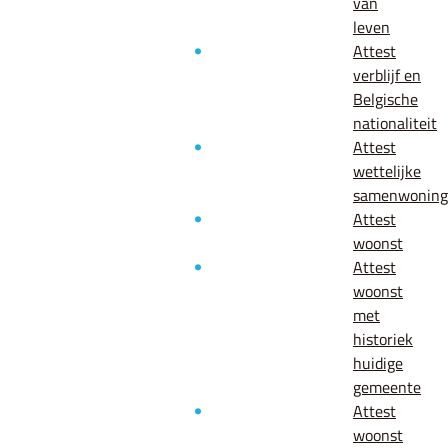
van
leven
Attest
verblijf en
Belgische
nationaliteit
Attest
wettelijke
samenwoning
Attest
woonst
Attest
woonst
met
historiek
huidige
gemeente
Attest
woonst