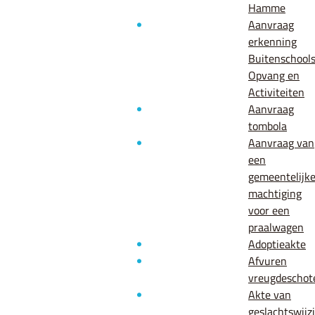
Hamme
Aanvraag
erkenning
Buitenschool
Opvang en
Activiteiten
Aanvraag
tombola
Aanvraag van
een
gemeentelijk
machtiging
voor een
praalwagen
Adoptieakte
Afvuren
vreugdeschot
Akte van
geslachtswijz