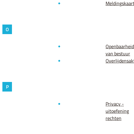
Meldingskaar
O
Openbaarheid
van bestuur
Overlijdensak
P
Privacy -
uitoefening
rechten