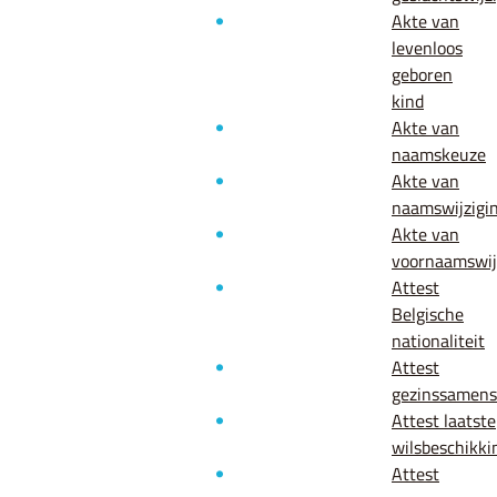
Akte van
levenloos
geboren
kind
Akte van
naamskeuze
Akte van
naamswijzigi
Akte van
voornaamswij
Attest
Belgische
nationaliteit
Attest
gezinssamenst
Attest laatste
wilsbeschikki
Attest