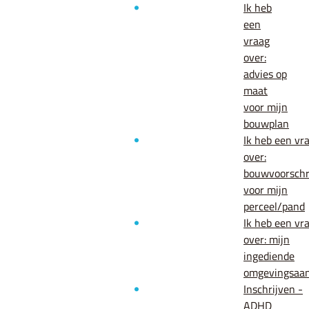
Ik heb
een
vraag
over:
advies op
maat
voor mijn
bouwplan
Ik heb een vr
over:
bouwvoorschr
voor mijn
perceel/pand
Ik heb een vr
over: mijn
ingediende
omgevingsaa
Inschrijven -
ADHD