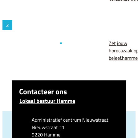
Z
Zet jouw
horecazaak o
beleef.hamme
Contacteer ons
Lokaal bestuur Hamme
Adres
Administratief centrum Nieuwstraat
Nieuwstraat 11
,
9220
Hamme