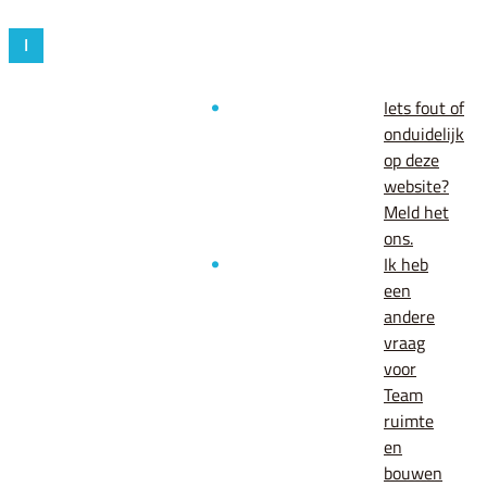
I
Iets fout of
onduidelijk
op deze
website?
Meld het
ons.
Ik heb
een
andere
vraag
voor
Team
ruimte
en
bouwen