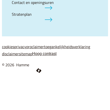
Contact en openingsuren
Stratenplan
cookies
privacy
proclaimer
toegankelijkheidsverklaring
disclaimer
sitemap
Hoog contrast
© 2026
Hamme
LCP nv 2026 ©