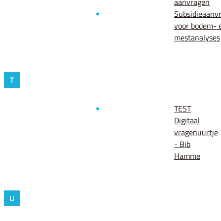
aanvragen
Subsidieaanv
voor bodem- 
mestanalyses
T
TEST
Digitaal
vragenuurtje
- Bib
Hamme
U