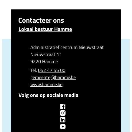
Contacteer ons
Lokaal bestuur Hamme
Adres
Administratief centrum Nieuwstraat
Nieuwstraat 11
,
9220
Hamme
052 47 55 00
E-mail
gemeente
@
hamme.be
Website
www.hamme.be
Volg ons op sociale media
Facebook
Lokaal bestuur Hamme
Instagram
Lokaal bestuur Hamme
LinkedIn
Lokaal bestuur Hamme
YouTube
Lokaal bestuur Hamme