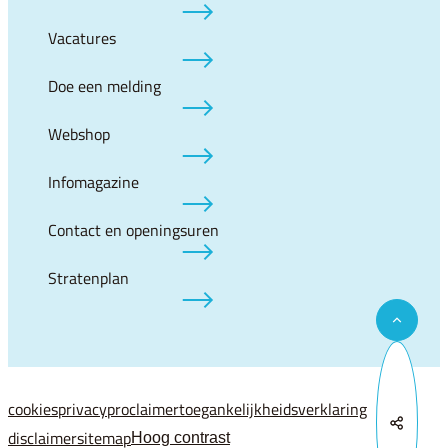
Vacatures
Doe een melding
Webshop
Infomagazine
Contact en openingsuren
Stratenplan
Naar to
cookies
privacy
proclaimer
toegankelijkheidsverklaring
Deel d
disclaimer
sitemap
Hoog contrast