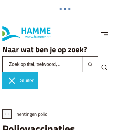
Naar inhoud
Hamme
MENU
Naar wat ben je op zoek?
Zoek op titel, trefwoord, ...
Zoeken
Zoek tonen /
Sluiten
Inentingen polio
Toon alle broodkruimel items
Poliovaccinaties