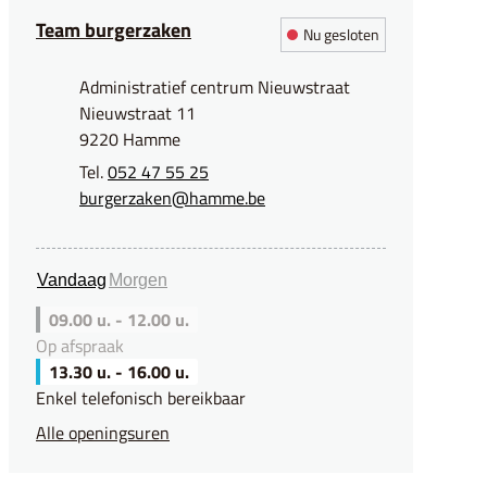
Team burgerzaken
Nu gesloten
Adres
Administratief centrum Nieuwstraat
Nieuwstraat 11
,
9220
Hamme
052 47 55 25
E-mail
burgerzaken
@
hamme.be
Vandaag
Morgen
09.00 u.
-
12.00 u.
Op afspraak
13.30 u.
-
16.00 u.
Enkel telefonisch bereikbaar
Team burgerzaken
Alle openingsuren