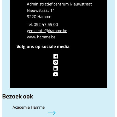
Adres
Administratief centrum Nieuwstraat
Nieuwstraat 11
,
9220
Hamme
052 47 55 00
E-mail
gemeente
@
hamme.be
Website
www.hamme.be
Volg ons op sociale media
Facebook
Lokaal bestuur Hamme
Instagram
Lokaal bestuur Hamme
LinkedIn
Lokaal bestuur Hamme
YouTube
Lokaal bestuur Hamme
Bezoek ook
Academie Hamme