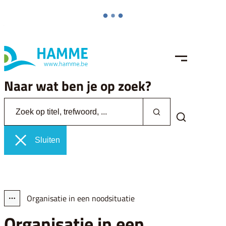
Naar inhoud
Hamme
MENU
Naar wat ben je op zoek?
Zoek op titel, trefwoord, ...
Zoeken
Zoek tonen /
Sluiten
Organisatie in een noodsituatie
Toon alle broodkruimel items
Organisatie in een