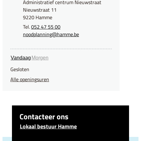
Adres
Administratief centrum Nieuwstraat
Nieuwstraat 11
,
9220
Hamme
052 47 55 00
E-mail
noodplanning
@
hamme.be
Vandaag
Morgen
Gesloten
Team noodplanning
Alle openingsuren
Contacteer ons
Lokaal bestuur Hamme